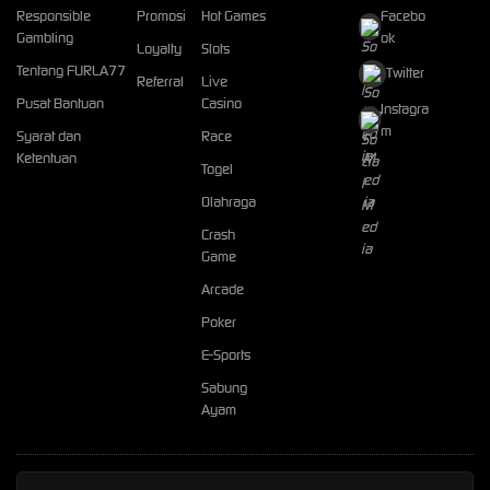
Responsible
Promosi
Hot Games
Facebo
Gambling
ok
Loyalty
Slots
Tentang FURLA77
Twitter
Referral
Live
Pusat Bantuan
Casino
Instagra
m
Syarat dan
Race
Ketentuan
Togel
Olahraga
Crash
Game
Arcade
Poker
E-Sports
Sabung
Ayam