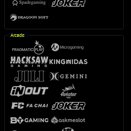
Arcade