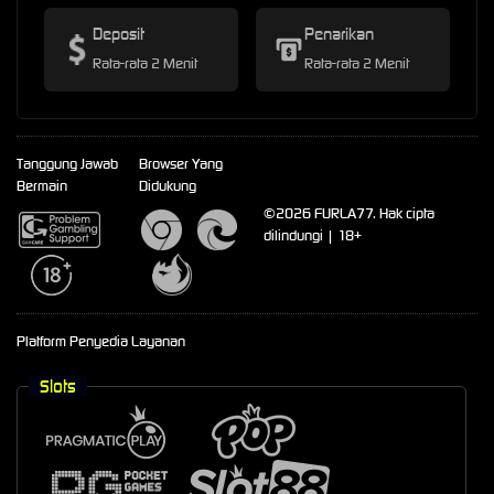
Deposit
Penarikan
Rata-rata 2 Menit
Rata-rata 2 Menit
Tanggung Jawab
Browser Yang
Bermain
Didukung
©2026 FURLA77. Hak cipta
dilindungi | 18+
Platform Penyedia Layanan
Slots