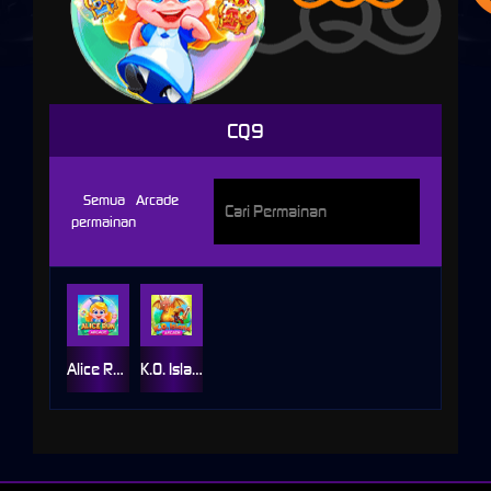
CQ9
Semua
Arcade
permainan
Alice Run
K.O. Island