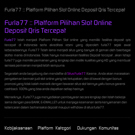
Furla77 :: Platform Pilihan Slot Online Deposit Qris Tercepat
Furla77 :: Platform Pilihan Slot Online
Deposit Qris Tercepat
Furla77
telah menjadi Plaftorm Pilihan Slot online yang memiliki fasilitas deposit qris
tercepat di Indonesia serta akreditasi resmi yang diperoleh furla77 sejak awal
keberadaannya. Furla77 Telah lama menjadi situs yang banyak di gemari oleh baerbagai
slotter mania di Indonesia. Tidak hanya menawarkan fasilitas Deposit tercepat , akan tetapi
furla77 juga memiliki permainan yang lengkap dan meiliki kualitas yang HD yang membuat
sensasi permainan menjadi lebih sempurna.
Segeralah anda bergabung dan mendaftar di
Situs Furla77
. Karena , Anda akan merasakan
pengalaman bermain judi slot online yang tak terlupakan, dan di kawal dengan bonus
promosi yang tidak kalah menarik dengan tawaran situs slot lainnya yaitu bonus garansi
cashback 100% yang bisa anda dapatkan setiap harinya.
Menariknya , Furla77 juga menyediakan pembayaran secara lengkap dan telah bekerja
sama dengan para BANK, E-EWALLET untuk menjaga keamanan serta kenyamanan dan
kelancaran dalam bertransaksi deposit maupun withdraw di situs furla77.
Kebijaksanaan
Platform
Kategori
Dukungan
Komunitas