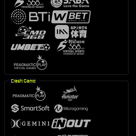
Crash Game