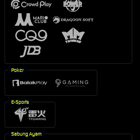
Poker
E-Sports
Sabung Ayam